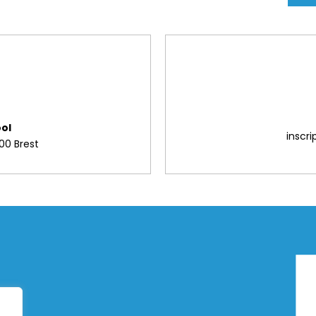
ol
inscr
00 Brest