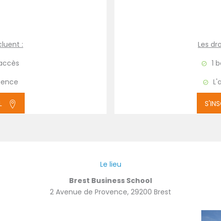
cluent :
Les dro
'accès
1 
ésence
L'
L
S'IN
Le lieu
Brest Business School
2 Avenue de Provence, 29200 Brest