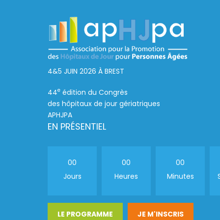
Aller
au
contenu
4&5 JUIN 2026 À BREST
e
44
édition du Congrès
des hôpitaux de jour gériatriques
APHJPA
EN PRÉSENTIEL
00
00
00
Jours
Heures
Minutes
LE PROGRAMME
JE M'INSCRIS