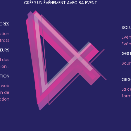
CRÉER UN ÉVÉNEMENT AVEC B4 EVENT
GRÈS
SOLU
ation
Evèn
trats
Evèn
TEURS
GEST
l des
Sour
on...
B4 E
TION
ORGA
e web
La c
on de
form
ation