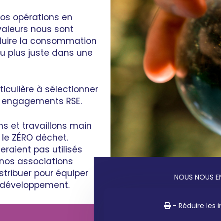
os opérations en
 valeurs nous sont
duire la consommation
au plus juste dans une
iculière à sélectionner
rs engagements RSE.
s et travaillons main
 le ZÉRO déchet.
eraient pas utilisés
nos associations
stribuer pour équiper
NOUS NOUS E
e développement.
- Éteindre les appar
- Recycler les ca
- Réduire les 
- Recourir au 
- Faire le tr