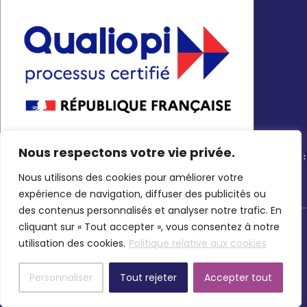
Nous respectons votre vie privée.
Nous utilisons des cookies pour améliorer votre
expérience de navigation, diffuser des publicités ou
des contenus personnalisés et analyser notre trafic. En
cliquant sur « Tout accepter », vous consentez à notre
Copyright © 2026 B4 EVENT
utilisation des cookies.
Politique relative aux cookies
Mentions légales
-
RGPD
-
CGV
-
ÉTHIQUE &
CONFORMITÉ | GL events
Personnaliser
Tout rejeter
Accepter tout