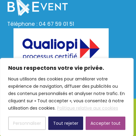
Téléphone : 04 67 59 01 51
Nous respectons votre vie privée.
Nous utilisons des cookies pour améliorer votre
expérience de navigation, diffuser des publicités ou
des contenus personnalisés et analyser notre trafic. En
cliquant sur « Tout accepter », vous consentez à notre
utilisation des cookies.
Politique relative aux cookies
Copyright
©
2026 APHJPA -
Mentions
légales
-
RGPD
-
CGV
-
ÉTHIQUE & CONFORMITÉ | GL
Personnaliser
Tout rejeter
Accepter tout
events